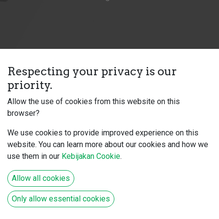
Respecting your privacy is our
priority.
Pelatihan Komunikasi
Allow the use of cookies from this website on this
Pelatihan yang berfokus untuk meningkatkan kemampuan
browser?
komunikasi yang efektif, jelas, dan terbuka, guna menunjang
kerja tim, koordinasi antar divisi, serta mencegah
We use cookies to provide improved experience on this
miskomunikasi baik di area produksi maupun di lingkungan
website. You can learn more about our cookies and how we
kerja lainnya.
use them in our
Kebijakan Cookie
.
Learn more
Allow all cookies
Only allow essential cookies